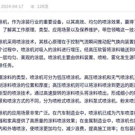
2024-04-17
128次
涂机，作为涂装行业的重要设备，以其高效、均匀的喷涂效果，赢得
，了解其工作原理、类型、应用场景以及保养维护，带您领略这一技
涂机采用喷涂技术，其核心原理在于控制气流瞬间推动配气换向装置
个过程中，喷涂机对吸入的涂料进行增压，经高压软管将涂料输送到
一层均匀、美观的涂层。喷涂机主要由供料装置、喷枪、雾化发生源
涂任务。
据涂料的类型，喷涂机可分为低压喷涂机、高压喷涂机和无气喷涂机
制涂料喷涂的位置和厚度；高压喷涂机则可以将涂料喷涂到更远的距
新型的喷涂技术，通过高速旋转的涂料喷头将涂料喷出，形成细小的
景和喷涂方式的不同，分为喷枪式喷涂机、涂料泵式喷涂机、粉末喷
涂机的应用场景非常广泛。在汽车制造业中，喷涂机已成为汽车喷漆
器和家具提供了高质量的涂料喷涂效果；在金属制造业中，喷涂机也
内和外墙喷涂，使喷涂更加均匀，减少浪费，提高施工效率；在包装