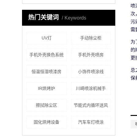
喷
次
热门关键词
Keywords
污
需
UV灯
手动除尘柜
为
的
手机外壳换色系统
手机外壳喷房
更
总
恒温恒湿喷漆房
小饰件喷涂线
保
IR烘烤炉
川崎喷涂机械手
擦拭除尘区
节能式内循环送风
固化烘烤设备
汽车车灯喷涂