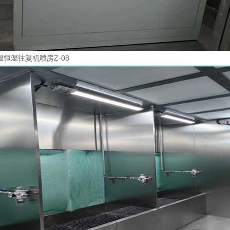
温恒湿往复机喷房Z-08