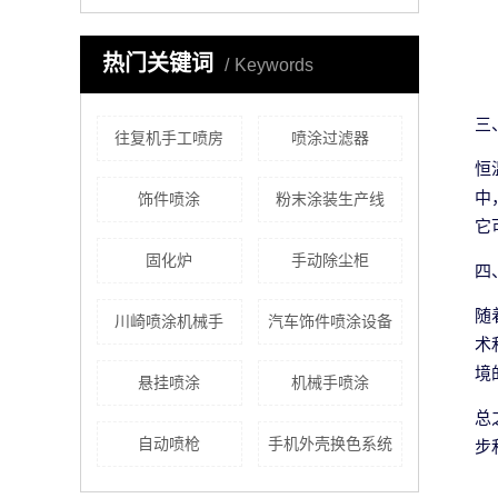
热门关键词
Keywords
三
往复机手工喷房
喷涂过滤器
恒
中
饰件喷涂
粉末涂装生产线
它
固化炉
手动除尘柜
四
随
川崎喷涂机械手
汽车饰件喷涂设备
术
境
悬挂喷涂
机械手喷涂
总
自动喷枪
手机外壳换色系统
步