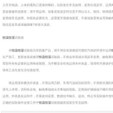
入开关电源。人体的通风口需保持顺利，以防发生常见故障、姿势出现反常、运用
觉设备破坏或形变，请不用运用。设备安裝设定时注意不用让尘土、线结、铁销或
姿势或常见故障。布线有必要恰当，必需要开展接地装置。不接地装置将会导致触
现信息反常或准确测量?有很大误差。
恒温恒湿
试验箱
本
恒温恒湿
试验箱为非防爆产品，请不用在有易燃或可燃性汽体的环境中运用
出产加工、更新改造或修理
恒温恒湿
试验箱，不然会有形成出现反常姿势、触电事
零部件有有必要的运用寿命限期，为不断安全性地运用本外表盘，请准时开展保护
请依工业生发生活垃圾处理。
请运用湿布擦洗外表盘，不用运用乙醇、车用汽油或别的溶剂，不用把水濺到外
请马上停用，否則有走电、触电事端或火灾事端的危险。定期保护接线端子螺钉和
运用。外表盘在运转中，开展改动设置、数据信号輸出、起动、终止等实际操作曾
正确的实际操作会使工作中
恒温恒湿
试验箱破坏或发生常见故障。